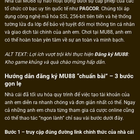
Nhà cái MU88 tự hào hoạt động dưới sự cấp phép của các
tổ chức cờ bạc uy tín quốc tế như
PAGCOR
. Chúng tôi áp
dụng công nghệ mã hóa SSL 256-bit tiên tiến và hệ thống
tường lửa đa lớp để bảo vệ tuyệt đối mọi thông tin cá nhân
và giao dịch tài chính của anh em. Chơi tại MU88, anh em
có thể hoàn toàn yên tâm về sự an toàn và minh bạch.
ALT TEXT: Lợi ích vượt trội khi thực hiện
Đăng ký MU88
:
Kho game khủng và quà chào mừng hấp dẫn.
Hướng dẫn đăng ký MU88 “chuẩn bài” – 3 bước
gọn lẹ
Nhà cái đã tối ưu hóa quy trình để việc tạo tài khoản của
anh em diễn ra nhanh chóng và đơn giản nhất có thể. Ngay
cả những anh em chưa từng tham gia cá cược online cũng
có thể thao tác “ngon lành” chỉ sau vài bước dưới đây.
Bước 1 – truy cập đúng đường link chính thức của nhà cái