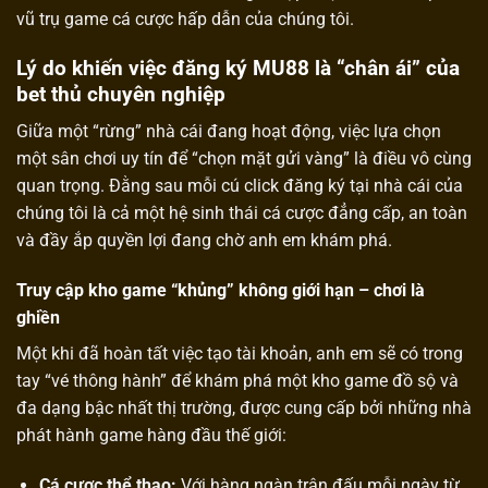
vũ trụ game cá cược hấp dẫn của chúng tôi.
Lý do khiến việc đăng ký MU88 là “chân ái” của
bet thủ chuyên nghiệp
Giữa một “rừng” nhà cái đang hoạt động, việc lựa chọn
một sân chơi uy tín để “chọn mặt gửi vàng” là điều vô cùng
quan trọng. Đằng sau mỗi cú click đăng ký tại nhà cái của
chúng tôi là cả một hệ sinh thái cá cược đẳng cấp, an toàn
và đầy ắp quyền lợi đang chờ anh em khám phá.
Truy cập kho game “khủng” không giới hạn – chơi là
ghiền
Một khi đã hoàn tất việc tạo tài khoản, anh em sẽ có trong
tay “vé thông hành” để khám phá một kho game đồ sộ và
đa dạng bậc nhất thị trường, được cung cấp bởi những nhà
phát hành game hàng đầu thế giới:
Cá cược thể thao:
Với hàng ngàn trận đấu mỗi ngày từ