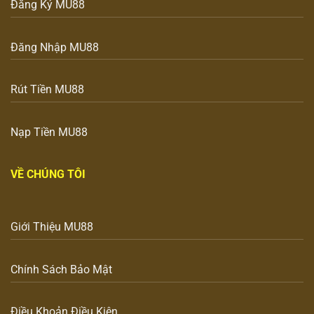
Đăng Ký MU88
Đăng Nhập MU88
Rút Tiền MU88
Nạp Tiền MU88
VỀ CHÚNG TÔI
Giới Thiệu MU88
Chính Sách Bảo Mật
Điều Khoản Điều Kiện