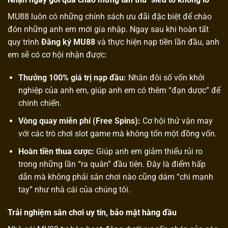
MU88 luôn có những chính sách ưu đãi đặc biệt để chào
đón những anh em mới gia nhập. Ngay sau khi hoàn tất
quy trình
Đăng ký MU88
và thực hiện nạp tiền lần đầu, anh
em sẽ có cơ hội nhận được:
Thưởng 100% giá trị nạp đầu:
Nhân đôi số vốn khởi
nghiệp của anh em, giúp anh em có thêm “đạn dược” để
chinh chiến.
Vòng quay miễn phí (Free Spins):
Cơ hội thử vận may
với các trò chơi slot game mà không tốn một đồng vốn.
Hoàn tiền thua cược:
Giúp anh em giảm thiểu rủi ro
trong những lần “ra quân” đầu tiên. Đây là điểm hấp
dẫn mà không phải sân chơi nào cũng dám “chi mạnh
tay” như nhà cái của chúng tôi.
Trải nghiệm sân chơi uy tín, bảo mật hàng đầu