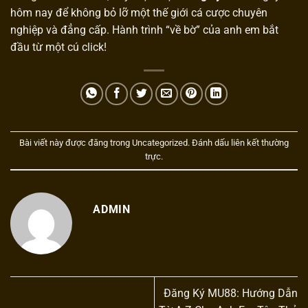
hôm nay để không bỏ lỡ một thế giới cá cược chuyên
nghiệp và đẳng cấp. Hành trình “về bờ” của anh em bắt
đầu từ một cú click!
Bài viết này được đăng trong
Uncategorized
. Đánh dấu
liên kết thường
trực
.
ADMIN
Đăng Ký MU88: Hướng Dẫn