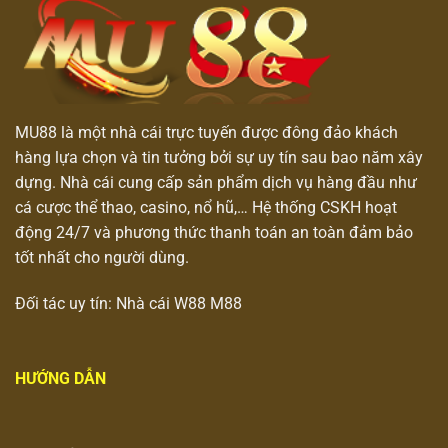
MU88 là một nhà cái trực tuyến được đông đảo khách
hàng lựa chọn và tin tưởng bởi sự uy tín sau bao năm xây
dựng. Nhà cái cung cấp sản phẩm dịch vụ hàng đầu như
cá cược thể thao, casino, nổ hũ,… Hệ thống CSKH hoạt
động 24/7 và phương thức thanh toán an toàn đảm bảo
tốt nhất cho người dùng.
Đối tác uy tín:
Nhà cái W88
M88
HƯỚNG DẪN