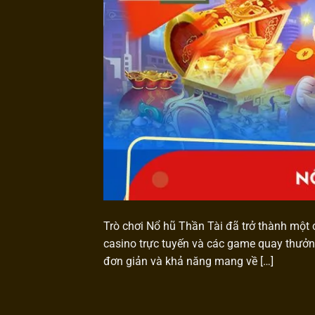
Trò chơi Nổ hũ Thần Tài đã trở thành một
casino trực tuyến và các game quay thưởng 
đơn giản và khả năng mang về […]