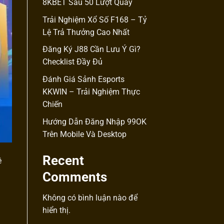
8KBET Sau 50 Lượt Quay
Trải Nghiệm Xổ Số F168 – Tỷ
Lệ Trả Thưởng Cao Nhất
Đăng Ký J88 Cần Lưu Ý Gì?
Checklist Đầy Đủ
Đánh Giá Sảnh Esports
KKWIN – Trải Nghiệm Thực
Chiến
Hướng Dẫn Đăng Nhập 99OK
Trên Mobile Và Desktop
Recent
ê
Comments
Không có bình luận nào để
hiển thị.