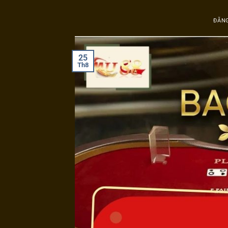
ĐĂN
25
Th8