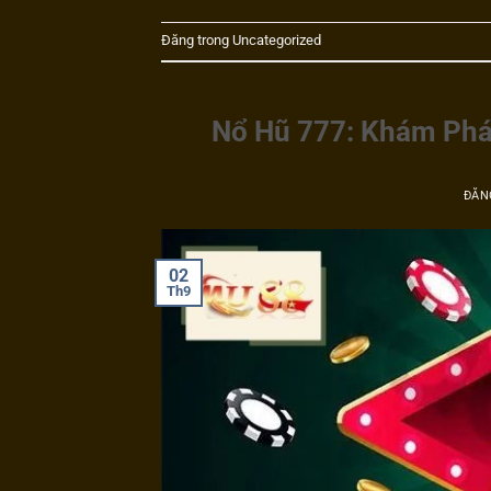
Đăng trong
Uncategorized
Nổ Hũ 777: Khám Phá 
ĐĂN
02
Th9