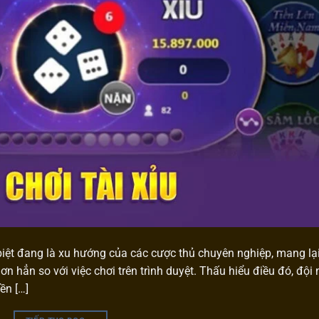
biệt đang là xu hướng của các cược thủ chuyên nghiệp, mang lạ
n hẳn so với việc chơi trên trình duyệt. Thấu hiểu điều đó, đội
ền […]