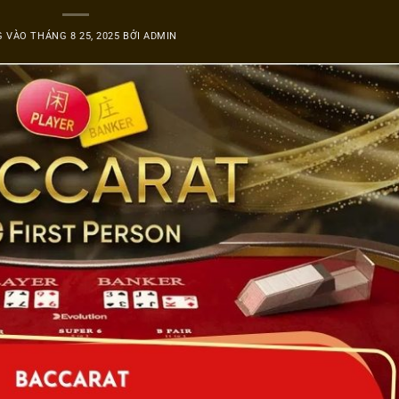
G VÀO
THÁNG 8 25, 2025
BỞI
ADMIN