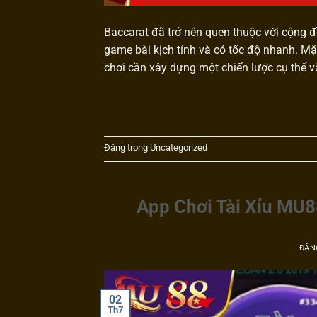
Baccarat đã trở nên quen thuộc với cộng đồ
game bài kịch tính và có tốc độ nhanh. Mặ
chơi cần xây dựng một chiến lược cụ thể v
Đăng trong
Uncategorized
App Chơi Tài Xỉu MU8
ĐĂN
02
Th7