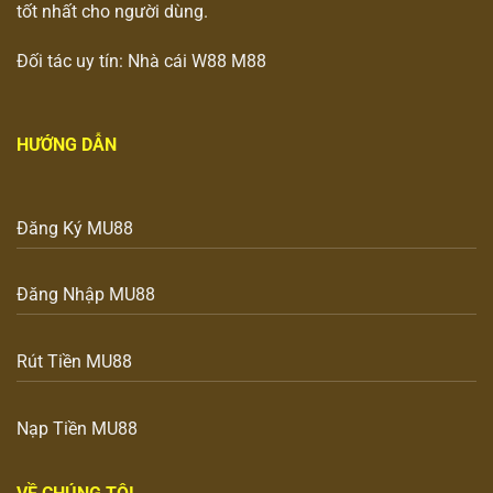
tốt nhất cho người dùng.
Đối tác uy tín:
Nhà cái W88
M88
HƯỚNG DẪN
Đăng Ký MU88
Đăng Nhập MU88
Rút Tiền MU88
Nạp Tiền MU88