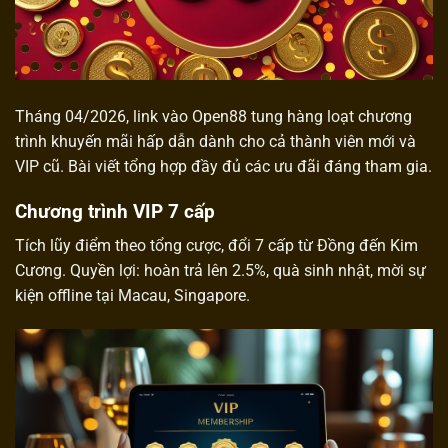
Tháng 04/2026,
link vào Open88
tung hàng loạt chương
trình khuyến mãi hấp dẫn dành cho cả thành viên mới và
VIP cũ. Bài viết tổng hợp đầy đủ các ưu đãi đáng tham gia.
Chương trình VIP 7 cấp
Tích lũy điểm theo tổng cược, đổi 7 cấp từ Đồng đến Kim
Cương. Quyền lợi: hoàn trả lên 2.5%, quà sinh nhật, mời sự
kiện offline tại Macau, Singapore.