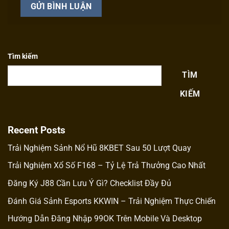
Tìm kiếm
TÌM
KIẾM
Recent Posts
Trải Nghiệm Sảnh Nổ Hũ 8KBET Sau 50 Lượt Quay
Trải Nghiệm Xổ Số F168 – Tỷ Lệ Trả Thưởng Cao Nhất
Đăng Ký J88 Cần Lưu Ý Gì? Checklist Đầy Đủ
Đánh Giá Sảnh Esports KKWIN – Trải Nghiệm Thực Chiến
Hướng Dẫn Đăng Nhập 99OK Trên Mobile Và Desktop