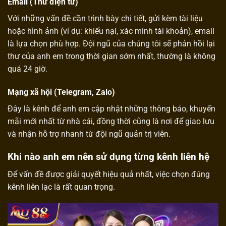
Email (Thư điện tử)
Với những vấn đề cần trình bày chi tiết, gửi kèm tài liệu
hoặc hình ảnh (ví dụ: khiếu nại, xác minh tài khoản), email
là lựa chọn phù hợp. Đội ngũ của chúng tôi sẽ phản hồi lại
thư của anh em trong thời gian sớm nhất, thường là không
quá 24 giờ.
Mạng xã hội (Telegram, Zalo)
Đây là kênh để anh em cập nhật những thông báo, khuyến
mãi mới nhất từ nhà cái, đồng thời cũng là nơi để giao lưu
và nhận hỗ trợ nhanh từ đội ngũ quản trị viên.
Khi nào anh em nên sử dụng từng kênh liên hệ
Để vấn đề được giải quyết hiệu quả nhất, việc chọn đúng
kênh liên lạc là rất quan trọng.